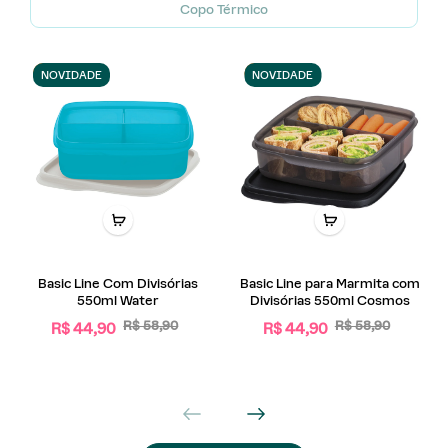
Copo Térmico
OFERTA
OFERTA
NOVIDADE
NOVIDADE
Basic Line Com Divisórias
Basic Line para Marmita com
550ml Water
Divisórias 550ml Cosmos
R$ 58,90
R$ 58,90
R$ 44,90
R$ 44,90